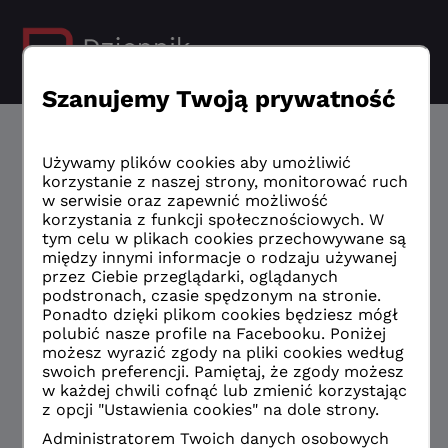
Nowa wersja Dziennika VULCAN
Czy masz konto eduVULCAN?
Zaloguj do eduVULCAN
Nie mam eduVULCAN