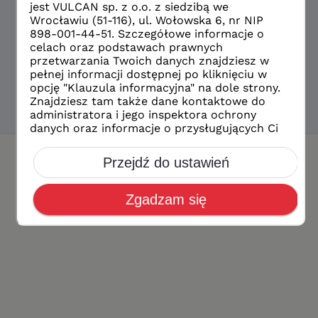
Masz dostęp do
poprzedniej wersji
Dziennika
VULCAN? Przejdź do
aktualizacji dostępu
.
Masz problem z logowaniem? Zobacz
odpowiedzi
na częste pytania
albo
napisz do nas
.